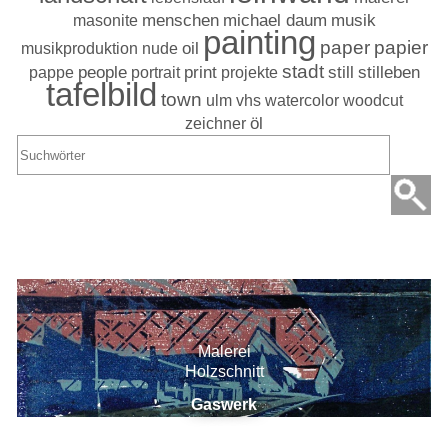
masonite
menschen
michael daum
musik
painting
paper
papier
musikproduktion
nude
oil
stadt
stilleben
pappe
people
portrait
print
projekte
still
tafelbild
town
ulm
vhs
watercolor
woodcut
zeichner
öl
Suchergebnisse
Malerei
Holzschnitt
Gaswerk