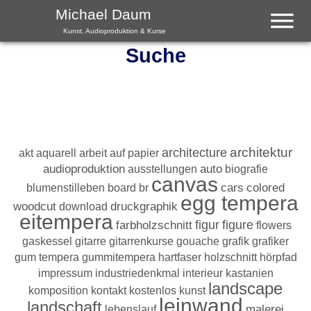
Menu
Michael Daum
Kunst, Audioproduktion & Kurse
Suche
architektur
architecture
akt
aquarell
arbeit auf papier
audioproduktion
ausstellungen
auto
biografie
canvas
colored
blumenstilleben
board
br
cars
egg tempera
woodcut
download
druckgraphik
eitempera
farbholzschnitt
figur
figure
flowers
gaskessel
gitarre
gitarrenkurse
gouache
grafik
grafiker
gum tempera
gummitempera
hartfaser
holzschnitt
hörpfad
impressum
industriedenkmal
interieur
kastanien
landscape
komposition
kontakt
kostenlos
kunst
leinwand
landschaft
lebenslauf
malerei