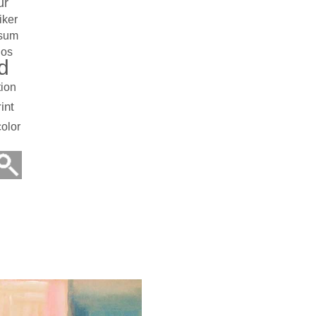
ur
iker
sum
los
d
ion
rint
olor