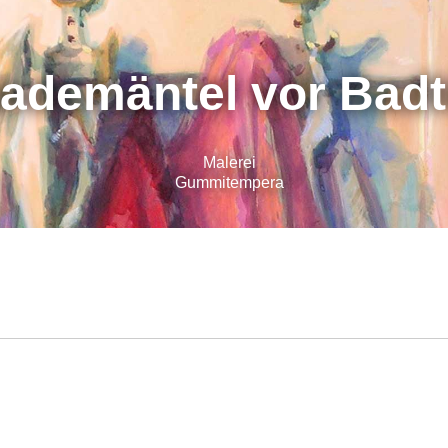
ademäntel vor Badt
Malerei
Gummitempera