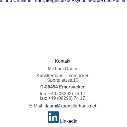
an und Christine Timm, tiergestützte Psychotherapie und Atelie
Kontakt
Michael Daum
Künstlerhaus Emersacker
Sportplatzstr.10
D-86494 Emersacker
fon: +49 (08293) 74 17
fax: +49 (08293) 74 17
E-Mail:
daum@kuenstlerhaus.net
LinkedIn