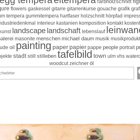
farbholzschnitt
fig
gure
flowers
gaskessel
gitarre
gitarrenkurse
gouache
grafik
graf
um tempera
gummitempera
hartfaser
holzschnitt
hörpfad
impres
ndustriedenkmal
interieur
kastanien
komposition
kontakt
kosten
leinwan
landscape
landschaft
kunst
lebenslauf
alerei
masonite
menschen
michael daum
musik
musikprodukt
painting
paper
papier
ude
oil
pappe
people
portrait
p
tafelbild
stadt
town
stilleben
ojekte
still
ulm
vhs
waterc
woodcut
zeichner
öl
Suchergebnisse