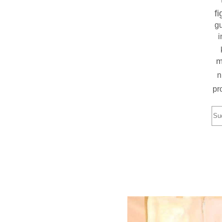
fi
g
i
m
n
pr