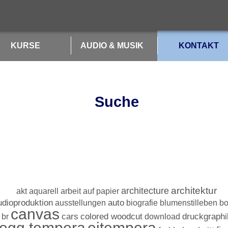
KURSE
AUDIO & MUSIK
KONTAKT
Suche
architektur
architecture
akt
aquarell
arbeit auf papier
udioproduktion
ausstellungen
auto
biografie
blumenstilleben
bo
canvas
colored woodcut
br
cars
download
druckgraphi
egg tempera
eitempera