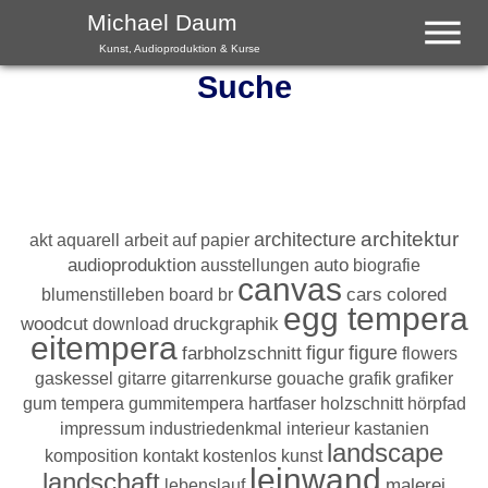
Menu
Michael Daum
Kunst, Audioproduktion & Kurse
Suche
architektur
architecture
akt
aquarell
arbeit auf papier
audioproduktion
ausstellungen
auto
biografie
canvas
colored
blumenstilleben
board
br
cars
egg tempera
woodcut
download
druckgraphik
eitempera
farbholzschnitt
figur
figure
flowers
gaskessel
gitarre
gitarrenkurse
gouache
grafik
grafiker
gum tempera
gummitempera
hartfaser
holzschnitt
hörpfad
impressum
industriedenkmal
interieur
kastanien
landscape
komposition
kontakt
kostenlos
kunst
leinwand
landschaft
lebenslauf
malerei