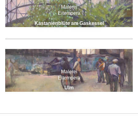
Malerei
Eitempera
Kastanienblüte am Gaskessel
Malerei
Eitempera
Ulm