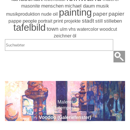
masonite
menschen
michael daum
musik
painting
paper
papier
musikproduktion
nude
oil
stadt
stilleben
pappe
people
portrait
print
projekte
still
tafelbild
town
ulm
vhs
watercolor
woodcut
zeichner
öl
Suchergebnisse
Malerei
Eitempera
Voodoo (Galeriefenster)