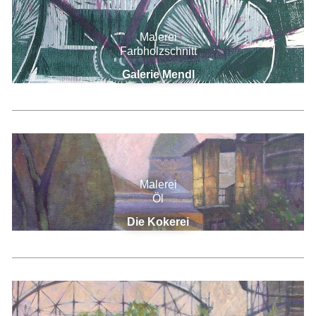
Malerei
Farbholzschnitt
Galerie Mendl
Malerei
Öl
Die Kokerei