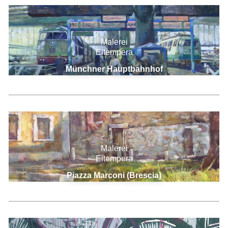
Malerei
Eitempera
Münchner Hauptbahnhof
Malerei
Eitempera
Piazza Marconi (Brescia)