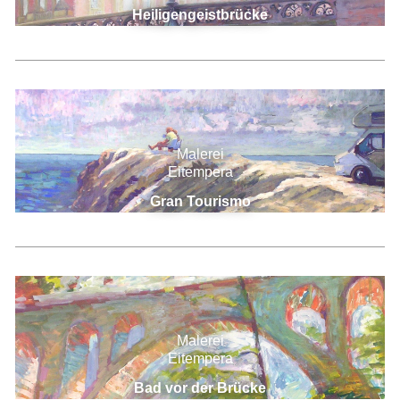
Heiligengeistbrücke
Malerei
Eitempera
Gran Tourismo
Malerei
Eitempera
Bad vor der Brücke