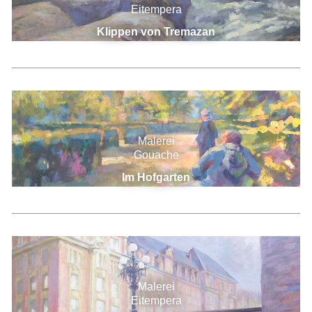
Eitempera
Klippen von Tremazan
Malerei
Gouache
Im Hofgarten
Malerei
Eitempera