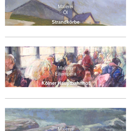
Malerei
Öl
Strandkörbe
Malerei
Eitempera
Kölner Hauptbahnhof
Malerei