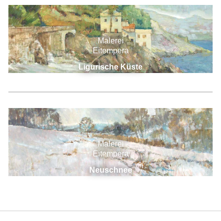
Malerei
Eitempera
Ligurische Küste
Malerei
Eitempera
Neuschnee