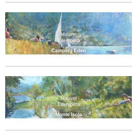
Malerei
Eitempera
Camping Eden
Malerei
Eitempera
Monte Isola