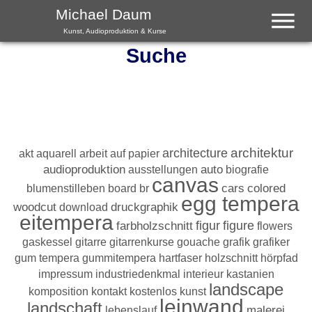
Menu
Michael Daum
Kunst, Audioproduktion & Kurse
Suche
architektur
architecture
akt
aquarell
arbeit auf papier
audioproduktion
ausstellungen
auto
biografie
canvas
colored
blumenstilleben
board
br
cars
egg tempera
woodcut
download
druckgraphik
eitempera
farbholzschnitt
figur
figure
flowers
gaskessel
gitarre
gitarrenkurse
gouache
grafik
grafiker
gum tempera
gummitempera
hartfaser
holzschnitt
hörpfad
impressum
industriedenkmal
interieur
kastanien
landscape
komposition
kontakt
kostenlos
kunst
leinwand
landschaft
lebenslauf
malerei