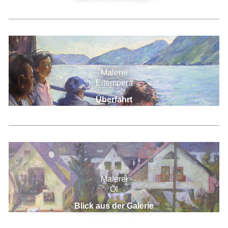
Malerei
Eitempera
Überfahrt
Malerei
Öl
Blick aus der Galerie