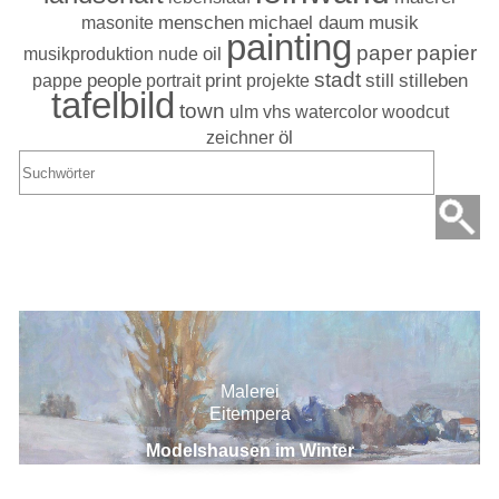
masonite
menschen
michael daum
musik
painting
paper
papier
musikproduktion
nude
oil
stadt
stilleben
pappe
people
portrait
print
projekte
still
tafelbild
town
ulm
vhs
watercolor
woodcut
zeichner
öl
Suchergebnisse
Malerei
Eitempera
Modelshausen im Winter