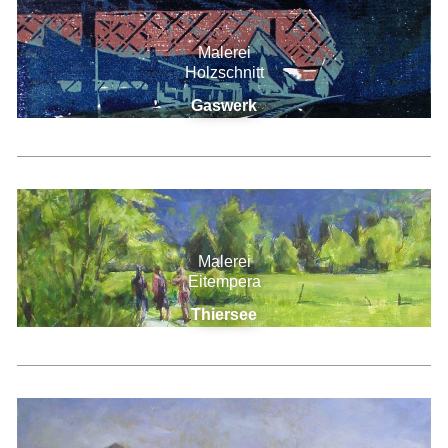
Malerei
Holzschnitt
Gaswerk
Malerei
Eitempera
Thiersee